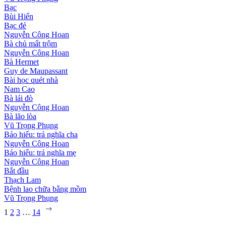
Bạc
Bùi Hiển
Bạc đẻ
Nguyễn Công Hoan
Bà chủ mất trộm
Nguyễn Công Hoan
Bà Hermet
Guy de Maupassant
Bài học quét nhà
Nam Cao
Bà lái đò
Nguyễn Công Hoan
Bà lão lòa
Vũ Trọng Phụng
Báo hiếu: trả nghĩa cha
Nguyễn Công Hoan
Báo hiếu: trả nghĩa mẹ
Nguyễn Công Hoan
Bắt đầu
Thạch Lam
Bệnh lao chữa bằng mồm
Vũ Trọng Phụng
1
2
3
…
14