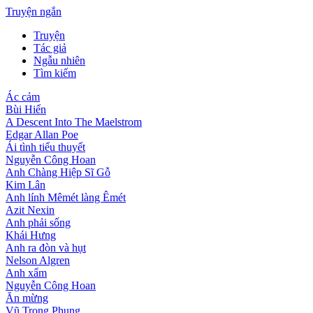
Truyện ngắn
Truyện
Tác giả
Ngẫu nhiên
Tìm kiếm
Ác cảm
Bùi Hiển
A Descent Into The Maelstrom
Edgar Allan Poe
Ái tình tiểu thuyết
Nguyễn Công Hoan
Anh Chàng Hiệp Sĩ Gỗ
Kim Lân
Anh lính Mêmét làng Êmét
Azit Nexin
Anh phải sống
Khái Hưng
Anh ra đòn và hụt
Nelson Algren
Anh xẩm
Nguyễn Công Hoan
Ăn mừng
Vũ Trọng Phụng