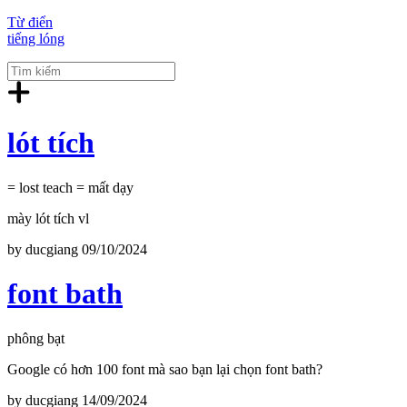
Từ điển
tiếng lóng
lót tích
= lost teach = mất dạy
mày lót tích vl
by
ducgiang
09/10/2024
font bath
phông bạt
Google có hơn 100 font mà sao bạn lại chọn font bath?
by
ducgiang
14/09/2024