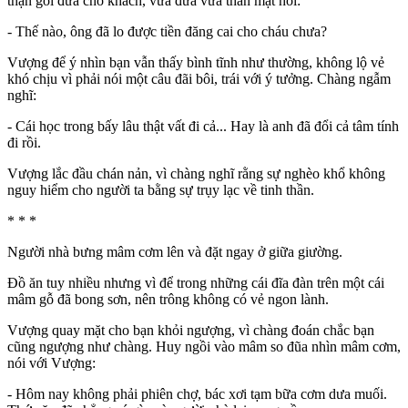
thận gói đưa cho khách, vừa đưa vừa thân mật hỏi:
- Thế nào, ông đã lo được tiền đăng cai cho cháu chưa?
Vượng để ý nhìn bạn vẫn thấy bình tĩnh như thường, không lộ vẻ
khó chịu vì phải nói một câu đãi bôi, trái với ý tưởng. Chàng ngẫm
nghĩ:
- Cái học trong bấy lâu thật vất đi cả... Hay là anh đã đổi cả tâm tính
đi rồi.
Vượng lắc đầu chán nản, vì chàng nghĩ rằng sự nghèo khổ không
nguy hiểm cho người ta bằng sự trụy lạc về tinh thần.
* * *
Người nhà bưng mâm cơm lên và đặt ngay ở giữa giường.
Đồ ăn tuy nhiều nhưng vì để trong những cái đĩa đàn trên một cái
mâm gỗ đã bong sơn, nên trông không có vẻ ngon lành.
Vượng quay mặt cho bạn khỏi ngượng, vì chàng đoán chắc bạn
cũng ngượng như chàng. Huy ngồi vào mâm so đũa nhìn mâm cơm,
nói với Vượng:
- Hôm nay không phải phiên chợ, bác xơi tạm bữa cơm dưa muối.