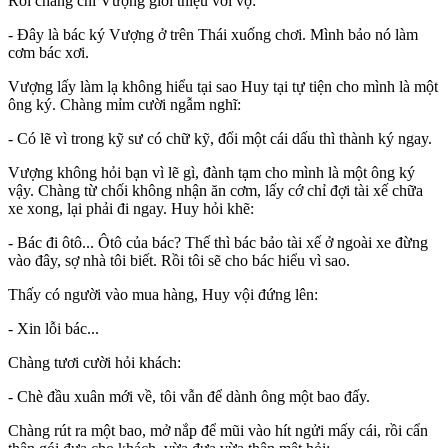
Rồi chàng chỉ Vượng giới thiệu với vợ:
- Đây là bác ký Vượng ở trên Thái xuống chơi. Mình bảo nó làm
cơm bác xơi.
Vượng lấy làm lạ không hiểu tại sao Huy tại tự tiện cho mình là một
ông ký. Chàng mỉm cười ngẫm nghĩ:
- Có lẽ vì trong kỹ sư có chữ kỹ, đổi một cái dấu thì thành ký ngay.
Vượng không hỏi bạn vì lẽ gì, đành tạm cho mình là một ông ký
vậy. Chàng từ chối không nhận ăn cơm, lấy cớ chỉ đợi tài xế chữa
xe xong, lại phải đi ngay. Huy hỏi khẽ:
- Bác đi ôtô... Ôtô của bác? Thế thì bác bảo tài xế ở ngoài xe đừng
vào đây, sợ nhà tôi biết. Rồi tôi sẽ cho bác hiểu vì sao.
Thấy có người vào mua hàng, Huy vội đứng lên:
- Xin lỗi bác...
Chàng tươi cười hỏi khách:
- Chè đầu xuân mới về, tôi vẫn để dành ông một bao đấy.
Chàng rút ra một bao, mở nắp để mũi vào hít ngửi mấy cái, rồi cẩn