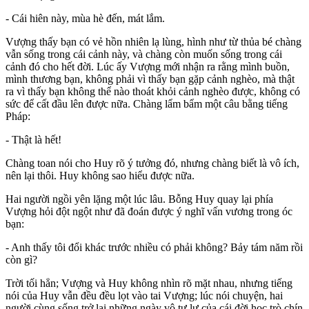
- Cái hiên này, mùa hè đến, mát lắm.
Vượng thấy bạn có vẻ hồn nhiên lạ lùng, hình như từ thủa bé chàng
vẫn sống trong cái cảnh này, và chàng còn muốn sống trong cái
cảnh đó cho hết đời. Lúc ấy Vượng mới nhận ra rằng mình buồn,
mình thương bạn, không phải vì thấy bạn gặp cảnh nghèo, mà thật
ra vì thấy bạn không thể nào thoát khỏi cảnh nghèo được, không có
sức để cất đầu lên được nữa. Chàng lẩm bẩm một câu bằng tiếng
Pháp:
- Thật là hết!
Chàng toan nói cho Huy rõ ý tưởng đó, nhưng chàng biết là vô ích,
nên lại thôi. Huy không sao hiểu được nữa.
Hai người ngồi yên lặng một lúc lâu. Bỗng Huy quay lại phía
Vượng hỏi đột ngột như đã đoán được ý nghĩ vấn vương trong óc
bạn:
- Anh thấy tôi đổi khác trước nhiều có phải không? Bảy tám năm rồi
còn gì?
Trời tối hẳn; Vượng và Huy không nhìn rõ mặt nhau, nhưng tiếng
nói của Huy vẫn đều đều lọt vào tai Vượng; lúc nói chuyện, hai
người cùng sống trở lại những ngày vô tư lự của cái đời học trò chín