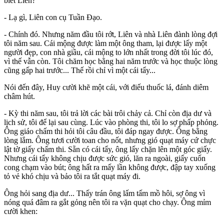
biết Liên?
- Lạ gì, Liên con cụ Tuần Đạo.
- Chính đó. Nhưng năm đầu tôi rớt, Liên và nhà Liên đành lòng đợi
tôi năm sau. Cái mộng được làm một ông tham, lại được lấy một
người đẹp, con nhà giầu, cái mộng to lớn nhất trong đời tôi lúc đó,
vì thế vẫn còn. Tôi chăm học bằng hai năm trước và học thuộc lòng
cũng gấp hai trước... Thế rồi chỉ vì một cái tẩy...
Nói đến đây, Huy cười khẽ một cái, với điếu thuốc lá, đánh diêm
châm hút.
- Kỳ thi năm sau, tôi trả lời các bài trôi chảy cả. Chỉ còn địa dư và
lịch sử, tôi để lại sau cùng. Lúc vào phòng thi, tôi lo sợ phấp phỏng.
Ông giáo chấm thi hỏi tôi câu đầu, tôi đáp ngay được. Ông bằng
lòng lắm. Ông tươi cười toan cho nốt, nhưng gió quạt máy cứ chực
lật tờ giấy chấm thi. Sẵn có cái tẩy, ông lấy chặn lên một góc giấy.
Nhưng cái tẩy không chịu được sức gió, lăn ra ngoài, giấy cuốn
cong chạm vào bút; ông hất ra mấy lần không được, đập tay xuống
tỏ vẻ khó chịu và bảo tôi ra tắt quạt máy đi.
Ông hỏi sang địa dư... Thấy trán ông lấm tấm mồ hôi, sợ ông vì
nóng quá đâm ra gắt gỏng nên tôi ra vặn quạt cho chạy. Ông mỉm
cười khen: