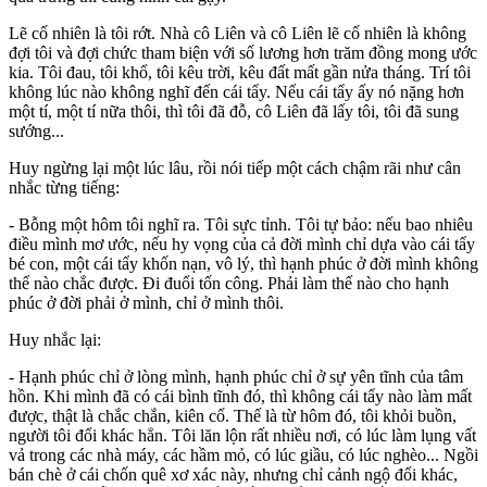
Lẽ cố nhiên là tôi rớt. Nhà cô Liên và cô Liên lẽ cố nhiên là không
đợi tôi và đợi chức tham biện với số lương hơn trăm đồng mong ước
kia. Tôi đau, tôi khổ, tôi kêu trời, kêu đất mất gần nửa tháng. Trí tôi
không lúc nào không nghĩ đến cái tẩy. Nếu cái tẩy ấy nó nặng hơn
một tí, một tí nữa thôi, thì tôi đã đỗ, cô Liên đã lấy tôi, tôi đã sung
sướng...
Huy ngừng lại một lúc lâu, rồi nói tiếp một cách chậm rãi như cân
nhắc từng tiếng:
- Bỗng một hôm tôi nghĩ ra. Tôi sực tỉnh. Tôi tự bảo: nếu bao nhiêu
điều mình mơ ước, nếu hy vọng của cả đời mình chỉ dựa vào cái tẩy
bé con, một cái tẩy khốn nạn, vô lý, thì hạnh phúc ở đời mình không
thể nào chắc được. Đi đuổi tốn công. Phải làm thế nào cho hạnh
phúc ở đời phải ở mình, chỉ ở mình thôi.
Huy nhắc lại:
- Hạnh phúc chỉ ở lòng mình, hạnh phúc chỉ ở sự yên tĩnh của tâm
hồn. Khi mình đã có cái bình tĩnh đó, thì không cái tẩy nào làm mất
được, thật là chắc chắn, kiên cố. Thế là từ hôm đó, tôi khỏi buồn,
người tôi đổi khác hẳn. Tôi lăn lộn rất nhiều nơi, có lúc làm lụng vất
vả trong các nhà máy, các hầm mỏ, có lúc giầu, có lúc nghèo... Ngồi
bán chè ở cái chốn quê xơ xác này, nhưng chỉ cảnh ngộ đổi khác,