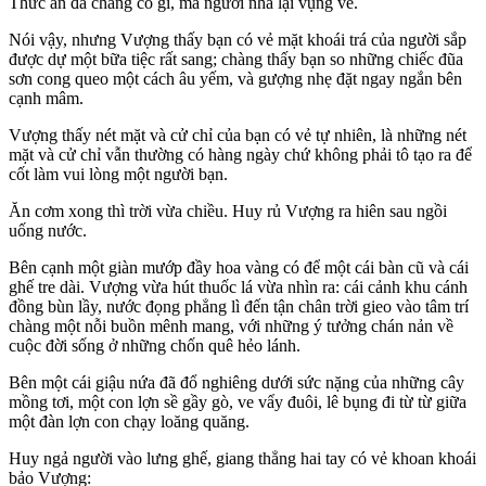
Thức ăn đã chẳng có gì, mà người nhà lại vụng về.
Nói vậy, nhưng Vượng thấy bạn có vẻ mặt khoái trá của người sắp
được dự một bữa tiệc rất sang; chàng thấy bạn so những chiếc đũa
sơn cong queo một cách âu yếm, và gượng nhẹ đặt ngay ngắn bên
cạnh mâm.
Vượng thấy nét mặt và cử chỉ của bạn có vẻ tự nhiên, là những nét
mặt và cử chỉ vẫn thường có hàng ngày chứ không phải tô tạo ra để
cốt làm vui lòng một người bạn.
Ăn cơm xong thì trời vừa chiều. Huy rủ Vượng ra hiên sau ngồi
uống nước.
Bên cạnh một giàn mướp đầy hoa vàng có để một cái bàn cũ và cái
ghế tre dài. Vượng vừa hút thuốc lá vừa nhìn ra: cái cảnh khu cánh
đồng bùn lầy, nước đọng phẳng lì đến tận chân trời gieo vào tâm trí
chàng một nỗi buồn mênh mang, với những ý tưởng chán nản về
cuộc đời sống ở những chốn quê hẻo lánh.
Bên một cái giậu nứa đã đổ nghiêng dưới sức nặng của những cây
mồng tơi, một con lợn sề gầy gò, ve vẩy đuôi, lê bụng đi từ từ giữa
một đàn lợn con chạy loăng quăng.
Huy ngả người vào lưng ghế, giang thẳng hai tay có vẻ khoan khoái
bảo Vượng: