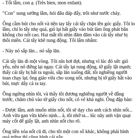
- Tốt lắm, con ạ. (Très bien, mon enfant).
"Con" sung sướng lắm, hỏi đâu đáp đấy, trôi như nước chảy.
Ông cầm bút cho nốt và tiện tay lấy cái tẩy chặn lên góc giấy. Tôi lo
lắm, chỉ lo tẩy nhẹ quá, gió lại hất giấy vào bút làm ông phát bẳn
không cho nốt cao. Hai mắt tôi nhìn đăm đăm vào cái tẩy như bị
thôi miên. Cái tẩy khẽ rung động. Tôi lẩm nhẩm:
- Này nó sắp lăn... nó sắp lăn.
Cái tẩy lăn đi một vòng. Tôi nín hơi đợi, nhưng vì lúc đó sức gió
yếu, nên nó đứng lại ngay. Cái tẩy lại rung động, tờ giấy lật mạnh;
thấy cái tẩy bị hất ra ngoài, sắp lăn xuống đất, tôi nghiêng người
toan chạy lại; ông giáo vừa cho xong nốt, nhưng bị tờ giấy hắt vào
bút, mực dây cả ra tay.
Ông ngửng nhìn tôi, và thấy tôi đương nghiêng người về đằng
trước, chăm chú vào tờ giấy cho nốt, có vẻ khả nghi. Ông đập bàn:
- Được lắm, anh muốn nhìn nốt, tôi sẽ dạy cho anh cách nhìn nốt...
Anh vừa gan vừa khéo nịnh... à, tôi nhớ ra... lúc nãy anh vặn quạt
máy cốt để giấy lật, anh nhìn nốt cho rõ.
Ông liền xóa nốt cũ đi, cho tôi một con số khác, không phải hình
quả trứng thì cũng hình cái gậy.