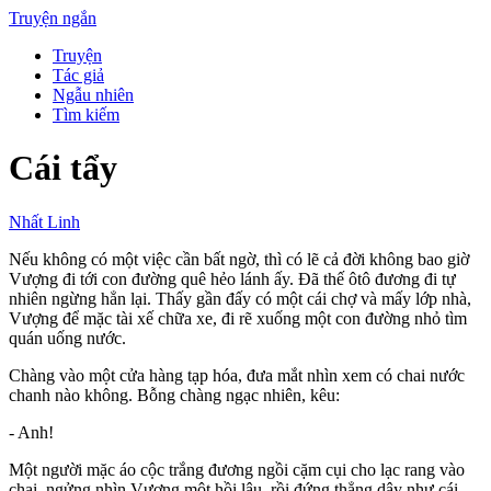
Truyện ngắn
Truyện
Tác giả
Ngẫu nhiên
Tìm kiếm
Cái tẩy
Nhất Linh
Nếu không có một việc cần bất ngờ, thì có lẽ cả đời không bao giờ
Vượng đi tới con đường quê hẻo lánh ấy. Đã thế ôtô đương đi tự
nhiên ngừng hẳn lại. Thấy gần đấy có một cái chợ và mấy lớp nhà,
Vượng để mặc tài xế chữa xe, đi rẽ xuống một con đường nhỏ tìm
quán uống nước.
Chàng vào một cửa hàng tạp hóa, đưa mắt nhìn xem có chai nước
chanh nào không. Bỗng chàng ngạc nhiên, kêu:
- Anh!
Một người mặc áo cộc trắng đương ngồi cặm cụi cho lạc rang vào
chai, ngửng nhìn Vượng một hồi lâu, rồi đứng thẳng dậy như cái