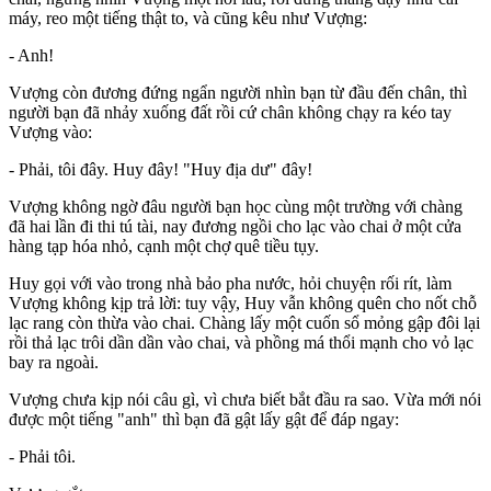
máy, reo một tiếng thật to, và cũng kêu như Vượng:
- Anh!
Vượng còn đương đứng ngẩn người nhìn bạn từ đầu đến chân, thì
người bạn đã nhảy xuống đất rồi cứ chân không chạy ra kéo tay
Vượng vào:
- Phải, tôi đây. Huy đây! "Huy địa dư" đây!
Vượng không ngờ đâu người bạn học cùng một trường với chàng
đã hai lần đi thi tú tài, nay đương ngồi cho lạc vào chai ở một cửa
hàng tạp hóa nhỏ, cạnh một chợ quê tiều tụy.
Huy gọi với vào trong nhà bảo pha nước, hỏi chuyện rối rít, làm
Vượng không kịp trả lời: tuy vậy, Huy vẫn không quên cho nốt chỗ
lạc rang còn thừa vào chai. Chàng lấy một cuốn sổ mỏng gập đôi lại
rồi thả lạc trôi dần dần vào chai, và phồng má thổi mạnh cho vỏ lạc
bay ra ngoài.
Vượng chưa kịp nói câu gì, vì chưa biết bắt đầu ra sao. Vừa mới nói
được một tiếng "anh" thì bạn đã gật lấy gật để đáp ngay:
- Phải tôi.