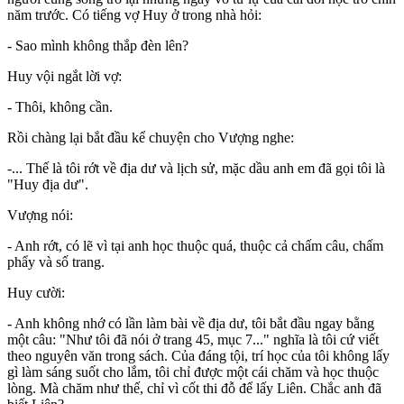
năm trước. Có tiếng vợ Huy ở trong nhà hỏi:
- Sao mình không thắp đèn lên?
Huy vội ngắt lời vợ:
- Thôi, không cần.
Rồi chàng lại bắt đầu kể chuyện cho Vượng nghe:
-... Thế là tôi rớt về địa dư và lịch sử, mặc dầu anh em đã gọi tôi là
"Huy địa dư".
Vượng nói:
- Anh rớt, có lẽ vì tại anh học thuộc quá, thuộc cả chấm câu, chấm
phẩy và số trang.
Huy cười:
- Anh không nhớ có lần làm bài về địa dư, tôi bắt đầu ngay bằng
một câu: "Như tôi đã nói ở trang 45, mục 7..." nghĩa là tôi cứ viết
theo nguyên văn trong sách. Của đáng tội, trí học của tôi không lấy
gì làm sáng suốt cho lắm, tôi chỉ được một cái chăm và học thuộc
lòng. Mà chăm như thế, chỉ vì cốt thi đỗ để lấy Liên. Chắc anh đã