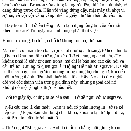
bèn bước vào. Brunton vừa dừng lại ngước lên, thì hắn nhìn thấy tớ
đang đứng trước cửa. Hắn vội vàng đứng dậy, mặt mày tái nhợt vì
sợ hãi, và vội vội vàng vàng nhét tờ giấy như tấm bản đồ vào túi.
- Hay ho nhỉ! - Tớ lên tiếng - Anh lạm dụng lòng tin của tôi mới
khéo làm sao? Từ ngày mai anh buộc phải thôi việc.
Hắn cúi xuống, bò lết lại chỗ tớ không nói một lời nào.
Mẩu nến còn nằm trên bàn, rọi le lắt những ánh sáng, tớ liếc nhìn tờ
giấy mà Brunton lôi ra từ ngăn kéo. Tớ vô cùng ngạc nhiên, đấy
không phải là giấy tờ quan trọng, mà chỉ là bản sao các câu hỏi và
câu trả lời. Chúng tớ quen gọi là "Bộ nghi lễ nhà Musgrave". Đã vài
ba thế kỷ nay, mỗi người đàn ông trong dòng họ chúng tớ, khi đến
tuổi trưởng thành, đều phải thực hiện lễ chế ấy. Nó chỉ có ý nghĩa
đối với các thành viên trong gia đình này, nhưng ngoài đời nó
không có một ý nghĩa thực tế nào hết.
- Với tờ giấy ấy, chúng ta sẽ bàn sau. - Tớ đề nghị với Musgrave.
- Nếu cậu cho là cần thiết - Anh ta nói có phần lưỡng lự - tớ sẽ kể
tiếp các sự kiện. Sau khi dùng chìa khóa; khóa tủ lại, tớ định đi ra,
chợt Brunton đến trước mặt tớ.
- Thưa ngài "Musgrave". - Anh ta thốt lên bằng một giọng khàn