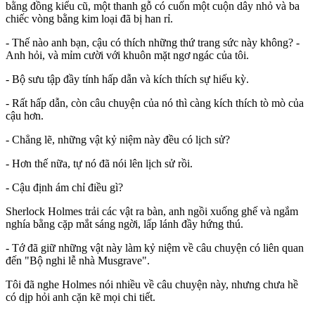
bằng đồng kiểu cũ, một thanh gỗ có cuốn một cuộn dây nhỏ và ba
chiếc vòng bằng kim loại đã bị han rỉ.
- Thế nào anh bạn, cậu có thích những thứ trang sức này không? -
Anh hỏi, và mỉm cười với khuôn mặt ngơ ngác của tôi.
- Bộ sưu tập đầy tính hấp dẫn và kích thích sự hiếu kỳ.
- Rất hấp dẫn, còn câu chuyện của nó thì càng kích thích tò mò của
cậu hơn.
- Chẳng lẽ, những vật kỷ niệm này đều có lịch sử?
- Hơn thế nữa, tự nó đã nói lên lịch sử rồi.
- Cậu định ám chỉ điều gì?
Sherlock Holmes trải các vật ra bàn, anh ngồi xuống ghế và ngắm
nghía bằng cặp mắt sáng ngời, lấp lánh đầy hứng thú.
- Tớ đã giữ những vật này làm kỷ niệm về câu chuyện có liên quan
đến "Bộ nghi lễ nhà Musgrave".
Tôi đã nghe Holmes nói nhiều về câu chuyện này, nhưng chưa hề
có dịp hỏi anh cặn kẽ mọi chi tiết.