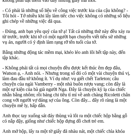
không phải đặt thêm vào đây những giấy má mới.
- Có phải là những số liệu về công việc trước kia của cậu không? -
Tôi hỏi - Tớ nhiều khi lấy làm tiếc cho việc không có những số liệu
ghi chép về những việc đã qua.
- Đúng, anh bạn yêu quý của tớ ạ! Tất cả những thứ này đều xảy ra
từ trước, trước khi tớ có một người bạn chuyên viết tiểu sử những
vụ án, người có ý định làm rạng rỡ tên tuổi của tớ.
Bằng những động tác mềm mại, khéo léo anh lôi hết tập này, đến
tập khác.
- Không phải tất cả mọi chuyện đều được kết thúc êm đẹp đâu,
Watson ạ, - Anh nói. - Nhưng trong số đó có một vài chuyện thú vị,
làm đau đầu tớ không ít. Ví dụ như: vụ giết chết Tarleton; câu
chuyện của ngài Vamberry - một nhà buôn rượu vang; còn đây là
một sự kiện của bà già người Nga. Đây là chuyện kỳ lạ của chiếc
nhẫn bằng nhôm; rồi bảng chi tiêu tỉ mỉ về anh chàng Ricoletti chân
cong với người vợ đáng sợ của ông. Còn đây... đây rõ ràng là một
chuyện mê ly, hấp dẫn.
Anh thọc tay xuống sát đáy thùng và lôi ra một chiếc hộp bằng gỗ
có nắp đậy, giống như chiếc hộp đựng đồ chơi trẻ em.
Anh mở hộp, lấy ra một tờ giấy đã nhàu nát, một chiếc chìa khóa