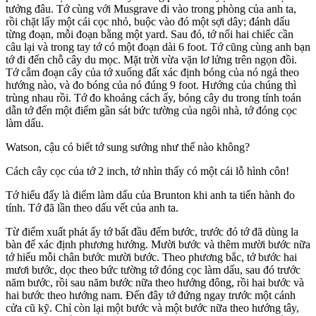
tưởng đâu. Tớ cùng với Musgrave đi vào trong phòng của anh ta,
rồi chặt lấy một cái cọc nhỏ, buộc vào đó một sợi dây; đánh dấu
từng đoạn, mỗi đoạn bằng một yard. Sau đó, tớ nối hai chiếc cần
câu lại và trong tay tớ có một đoạn dài 6 foot. Tớ cũng cùng anh bạn
tớ đi đến chỗ cây du mọc. Mặt trời vừa vặn lơ lửng trên ngọn đồi.
Tớ cắm đoạn cây của tớ xuống đất xác định bóng của nó ngả theo
hướng nào, và đo bóng của nó đúng 9 foot. Hướng của chúng thì
trùng nhau rồi. Tớ đo khoảng cách ấy, bóng cây du trong tính toán
dẫn tớ đến một điểm gần sát bức tường của ngôi nhà, tớ đóng cọc
làm dấu.
Watson, cậu có biết tớ sung sướng như thế nào không?
Cách cây cọc của tớ 2 inch, tớ nhìn thấy có một cái lỗ hình côn!
Tớ hiểu đấy là điểm làm dấu của Brunton khi anh ta tiến hành đo
tính. Tớ đã lần theo dấu vết của anh ta.
Từ điểm xuất phát ấy tớ bất đầu đếm bước, trước đó tớ đã dùng la
bàn để xác định phương hướng. Mười bước và thêm mười bước nữa
tớ hiểu mỗi chân bước mười bước. Theo phương bắc, tớ bước hai
mươi bước, dọc theo bức tường tớ đóng cọc làm dấu, sau đó trước
năm bước, rồi sau năm bước nữa theo hướng đông, rồi hai bước và
hai bước theo hướng nam. Đến đây tớ đứng ngay trước một cánh
cửa cũ kỹ. Chỉ còn lại một bước và một bước nữa theo hướng tây,