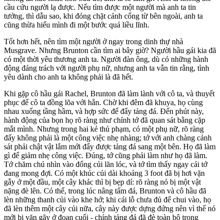
cầu cứu người lạ được. Nếu tìm được một người mà anh ta tin
tưởng, thì dẫu sao, khi đóng chặt cánh cổng từ bên ngoài, anh ta
cũng thừa hiểu mình đi một bước quá liều lĩnh.
Tốt hơn hết, nên tìm một người ở ngay trong dinh thự nhà
Musgrave. Nhưng Brunton cần tìm ai bây giờ? Người hầu gái kia đã
có một thời yêu thương anh ta. Người đàn ông, dù có những hành
động đáng trách với người phụ nữ, nhưng anh ta vẫn tin rằng, tình
yêu dành cho anh ta không phải là đã hết.
Khi gặp cô hầu gái Rachel, Brunton đã làm lành với cô ta, và thuyết
phục để cô ta đồng lõa với hắn. Chờ khi đêm đã khuya, họ cùng
nhau xuống tầng hầm, và hợp sức để đẩy tảng đá. Đến phút này,
hành động của bọn họ rõ ràng như chính tớ đã quan sát bằng cặp
mắt mình. Nhưng trong hai kẻ thủ phạm, có một phụ nữ, rõ ràng
đấy không phải là một công việc nhẹ nhàng; tớ với anh chàng cảnh
sát phải chật vật lắm mới đẩy được tảng đá sang một bên. Họ đã làm
gì để giảm nhẹ công việc. Đúng, tớ cũng phải làm như họ đã làm.
Tớ chăm chú nhìn vào đống củi lăn lóc, và tớ tìm thấy ngay cái tớ
đang mong đợi. Có một khúc củi dài khoảng 3 foot đã bị hơi vặn
gẫy ở một đầu, một cây khác thì bị bẹp dí: rõ ràng nó bị một vật
nặng đè lên. Có thể, trong lúc nâng tấm đá, Brunton và cô hầu đã
lèn những thanh củi vào khe hở; khi cái lỗ chưa đủ để chui vào, họ
đã lèn thêm một cây củi nữa, cây này được dựng đứng nên vì thế nó
mới bị vặn gãy ở đoạn cuối - chính tảng đá đã đè toàn bộ trọng