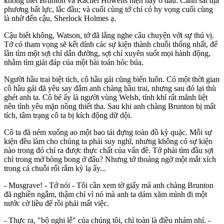
không biết Brunton và Rachel Howells hiện nay ở đâu. Cảnh sát địa
phương bất lực, lắc đầu; và cuối cùng tớ chỉ có hy vọng cuối cùng
là nhờ đến cậu, Sherlock Holmes ạ.
Cậu biết không, Watson, tớ đã lắng nghe câu chuyện với sự thú vị.
Tớ có tham vọng sẽ kết dính các sự kiện thành chuỗi thống nhất, để
lần tìm một sợi chỉ dẫn đường, sợi chỉ xuyên suốt mọi hành động,
nhằm tìm giải đáp của một bài toán hóc búa.
Người hầu trai biệt tích, cô hầu gái cũng biến luôn. Có một thời gian
cô hầu gái đã yêu say đắm anh chàng hầu trai, nhưng sau đó lại thù
ghét anh ta. Cô bé ấy là người vùng Welsh, tính khí rất mãnh liệt
nên tình yêu mặn nồng thiết tha. Sau khi anh chàng Brunton bị mất
tích, tâm trạng cô ta bị kích động dữ dội.
Cô ta đã ném xuống ao một bao tải đựng toàn đồ kỳ quặc. Mỗi sự
kiện đều làm cho chúng ta phải suy nghĩ, nhưng không có sự kiện
nào trong đó chỉ ra được thực chất của vấn đề. Tớ phải tìm đầu sợi
chỉ trong mớ bòng bong ở đâu? Nhưng tớ thoáng ngờ một mắt xích
trong cả chuỗi rối rắm kỳ lạ ấy...
- Musgrave! - Tớ nói - Tôi cần xem tờ giấy mà anh chàng Brunton
đã nghiền ngẫm, thậm chí vì nó mà anh ta dám xăm mình đi một
nước cờ liều để rồi phải mất việc.
- Thực ra, "bộ nghi lễ" của chúng tôi, chỉ toàn là điều nhảm nhí. -