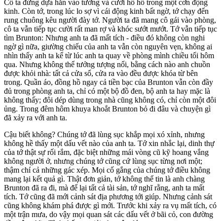
Cô ta đứng dựa hẳn vào tường và cười hô hố trong một cơn động
kinh. Còn tớ, trong lúc lo sợ vì cái động kinh bất ngờ, tớ chạy đến
rung chuông kêu người đày tớ. Người ta đã mang cô gái vào phòng,
cô ta vẫn tiếp tục cười rất man rợ và khóc sướt mướt. Tớ vẫn tiếp tục
tìm Brunton: Nhưng anh ta đã mất tích - điều đó không còn nghi
ngờ gì nữa, giường chiếu của anh ta vẫn còn nguyên vẹn, không ai
nhìn thấy anh ta kể từ lúc anh ta quay về phòng mình chiều tối hôm
qua. Nhưng không thể tưởng tượng nổi, bằng cách nào anh chuồn
được khỏi nhà: tất cả cửa sổ, cửa ra vào đều được khóa từ bên
trong. Quần áo, đồng hồ ngay cả tiền bạc của Brunton vẫn còn đầy
đủ trong phòng anh ta, chỉ có một bộ đồ đen, bộ anh ta hay mặc là
không thấy; đôi dép dùng trong nhà cũng không có, chỉ còn một đôi
ủng. Trong đêm hôm khuya khoắt Brunton bỏ đi đâu và chuyện gì
đã xảy ra với anh ta.
Cậu biết không? Chúng tớ đã lùng sục khắp mọi xó xỉnh, nhưng
không hề thấy một dấu vết nào của anh ta. Tớ xin nhắc lại, dinh thự
của tớ thật sự rối rắm, đặc biệt những mái vòng cũ kỹ hoang vắng
không người ở, nhưng chúng tớ cũng cứ lùng sục từng nơi một;
thậm chí cả những gác xép. Mọi cố gắng của chúng tớ điều không
mang lại kết quả gì. Thật đơn giản, tớ không thể tin là anh chàng
Brunton đã ra đi, mà để lại tất cả tài sản, tớ nghĩ rằng, anh ta mất
tích. Tớ cũng đã mới cảnh sát địa phương tới giúp. Nhưng cảnh sát
cũng không khám phá được gì mới. Trước khi xảy ra vụ mất tích, có
một trận mưa, do vậy mọi quan sát các dấu vết ở bãi cỏ, con đường