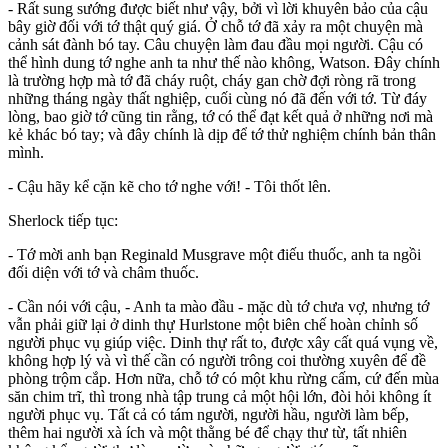
- Rất sung sướng được biết như vậy, bởi vì lời khuyên bảo của cậu
bây giờ đối với tớ thật quý giá. Ở chỗ tớ đã xảy ra một chuyện mà
cảnh sát đành bó tay. Câu chuyện làm đau đầu mọi người. Cậu có
thể hình dung tớ nghe anh ta như thế nào không, Watson. Đây chính
là trường hợp mà tớ đã cháy ruột, cháy gan chờ đợi ròng rã trong
những tháng ngày thất nghiệp, cuối cùng nó đã đến với tớ. Từ đáy
lòng, bao giờ tớ cũng tin rằng, tớ có thể đạt kết quả ở những nơi mà
kẻ khác bó tay; và đây chính là dịp để tớ thử nghiệm chính bản thân
mình.
- Cậu hãy kể cặn kẽ cho tớ nghe với! - Tôi thốt lên.
Sherlock tiếp tục:
- Tớ mời anh bạn Reginald Musgrave một điếu thuốc, anh ta ngồi
đối diện với tớ và châm thuốc.
- Cần nói với cậu, - Anh ta mào đầu - mặc dù tớ chưa vợ, nhưng tớ
vẫn phải giữ lại ở dinh thự Hurlstone một biên chế hoàn chỉnh số
người phục vụ giúp việc. Dinh thự rất to, được xây cất quá vụng về,
không hợp lý và vì thế cần có người trông coi thường xuyên để đề
phòng trộm cắp. Hơn nữa, chỗ tớ có một khu rừng cấm, cứ đến mùa
săn chim trĩ, thì trong nhà tập trung cả một hội lớn, đòi hỏi không ít
người phục vụ. Tất cả có tám người, người hầu, người làm bếp,
thêm hai người xà ích và một thằng bé để chạy thư từ, tất nhiên