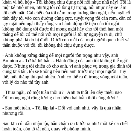
khàn vì hồi hộp - Tôi không chịu đựng nổi nỗi nhục nhã này! Tôi là
một kẻ nhỏ nhen, nhưng tôi có lòng tự trọng, nỗi nhục này sẽ làm
tôi chết mất. Cái chết của tôi nằm trong lương tâm ngài, nếu ngài cố
tình đẩy tôi vào con đường cùng cực, tuyệt vọng tôi cắn rơm, cắn cỏ
lạy ngài nếu ngài thấy rằng sau hành động đê tiện của tôi ngài
không thể dùng tôi được thì mong ngài hãy cho tôi thời hạn một
tháng để tôi có thể nói với mọi người là tôi tự nguyện ra đi, chứ
không phải là do bị đuổi. Dưới con mắt của mọi người quen biết và
thân thuộc với tôi, tôi không thể chịu đựng được.
- Anh không xứng đáng để mọi người tôn trọng như vậy, anh
Brunton ạ - Tớ trả lời hắn. - Hành động của anh tôi không thể ngờ
được. Nhưng tôi chiếu cố cho anh, vì anh phục vụ trong gia đình tôi
cũng khá lâu, tôi sẽ không bêu riếu anh trước mặt mọi người. Tuy
thế, một tháng thì quá nhiều. Anh có thể ra đi trong vòng một tuần,
với lý do nào thì tùy anh.
- Thưa ngài, có một tuần thôi ư? - Anh ta thốt lên đầy thiểu não -
Ôi! mong ngài rộng lượng cho thêm hai tuần thôi cũng được!
- Sau một tuần. - Tôi lặp lại - Đối với anh như, vậy là quá nhân
nhượng rồi.
Sau khi cúi đầu nhận tội, hắn chậm rãi bước ra như một kẻ đã chết
hoàn toàn, còn tớ tắt nến, quay về phòng mình.