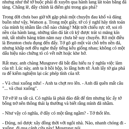
nhưng như thế tớ buộc phải đi xuyên qua hành lang lát toàn bằng đá
tảng. Chẳng lẽ, đây chính là điểm ghi trong gia phả?
Trong đời chưa bao giờ tới gặp phải một chuyện đau khổ và đáng
buồn như vậy, Watson ạ. Trong một giây, tớ có ý nghĩ hãy tính toán
của mình bị nhầm lẫn chỗ nào chăng? Mặt trời chiếu rực rỡ, soi rõ
nền của hành lang, những tấm đá lát cũ kỹ được trát xi măng kín
mít, tất nhiên hàng trăm năm nay chưa hề suy chuyển. Rõ một điều
là Brunton chưa đụng đến đấy. Tớ gõ gõ một vài chỗ trên nền đá,
nhưng khắp nơi đều nghe thấy tiếng kêu giống nhau; không có một
dấu hiệu nào chứng tỏ có vết nứt hoặc khe hở.
Rất may, anh chàng Musgrave đã bắt đầu hiểu ra ý nghĩa việc làm
của tớ. Lúc này, anh ta ít hồi hộp, lo lắng hơn tớ. Anh lấy tờ gia phả
ra để kiểm nghiệm lại các phép tính của tớ.
- Và chui xuống nữa! - Anh ta chợt reo lên. - Anh đã quên mất câu
"... và chui xuống".
Tớ vỡ lẽ ra tất cả. Có nghĩa là phải đào đất để tìm nhưng lúc ấy tớ
bỗng trở nên thông thái lạ thường và biết rằng mình đã nhầm.
- Như vậy có nghĩa, ở đây có một tầng ngầm? - Tớ thốt lên.
- Đúng, nó được xây đồng thời với ngôi nhà. Nào, nhanh chóng đi -
xuống, đi qua cánh cửa này! Musgrave nói.