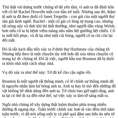
Thú thật vài tháng trước chúng tớ đã yên tâm, vì anh ta đã đính hôn
với cô bé Rachel Howells một con hầu trẻ tuổi. Nhưng sau đó, thậm
tệ anh ta đã theo đuổi cô Janet Tregellis - con gái của một người thợ
săn già lành nghề. Rachel - một cô gái có lòng tự trọng cao, nhưng
rất nóng nảy và tính khí thì thất thường, như người dân vùng Welsh,
hơn nữa cô ta bị bệnh viêm màng não nằm liệt giường liệt chiếu. Cô
ta mới hồi phục, và đi lại như một cái bóng, người cô ta chỉ còn lại
đôi mắt.
Đó là tấn kịch đầu tiên xảy ra ở dinh thự Hurlstone của chúng tớ.
Nhưng tiếp theo là một chuyện tày trời hơn đã xóa nhòa chuyện cũ
trong ký ức chúng tớ. Đó là việc, người hầu trai Brunton đã bị đuổi
ra khỏi nhà một cách nhục nhã.
Vụ đó xảy ra như thế này: Tớ đã kể cho cậu nghe rồi.
Brunton là một người rất thông minh, có lẽ chính sự thông minh đã
là nguyên nhân làm hư hỏng anh ta. Anh ta hay tò mò đến những đồ
vật không hề dính dáng đến anh ta. Tớ chưa bao giờ nghĩ rằng, anh
ta lại có thể đi xa đến như thế, sự việc xảy ra làm tớ sáng mắt ra.
Ngôi nhà chúng tớ xây dựng thật luộm thuộm phía trong nhiều
đường đi ngang dọc. Tuần trước chính xác hơn là vào đêm thứ năm
tuần trước, vì đã trót uống một ly cà phê quá đậm sau bữa ăn nên tớ