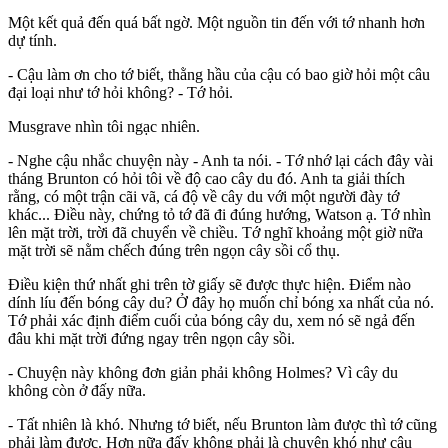
Một kết quả đến quá bất ngờ. Một nguồn tin đến với tớ nhanh hơn
dự tính.
- Cậu làm ơn cho tớ biết, thằng hầu của cậu có bao giờ hỏi một câu
đại loại như tớ hỏi không? - Tớ hỏi.
Musgrave nhìn tôi ngạc nhiên.
- Nghe cậu nhắc chuyện này - Anh ta nói. - Tớ nhớ lại cách đây vài
tháng Brunton có hỏi tôi về độ cao cây du đó. Anh ta giải thích
rằng, có một trận cãi vã, cá độ về cây du với một người đày tớ
khác... Điều này, chứng tỏ tớ đã đi đúng hướng, Watson ạ. Tớ nhìn
lên mặt trời, trời đã chuyển về chiều. Tớ nghĩ khoảng một giờ nữa
mặt trời sẽ nằm chếch đúng trên ngọn cây sồi cổ thụ.
Điều kiện thứ nhất ghi trên tờ giấy sẽ được thực hiện. Điểm nào
dính líu đến bóng cây du? Ở đây họ muốn chỉ bóng xa nhất của nó.
Tớ phải xác định điểm cuối của bóng cây du, xem nó sẽ ngả đến
đâu khi mặt trời đứng ngay trên ngọn cây sồi.
- Chuyện này không đơn giản phải không Holmes? Vì cây du
không còn ở đấy nữa.
- Tất nhiên là khó. Nhưng tớ biết, nếu Brunton làm được thì tớ cũng
phải làm được. Hơn nữa đấy không phải là chuyện khó như cậu