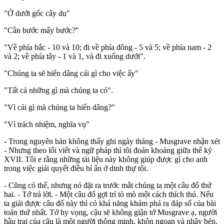
"Ở dưới gốc cây du"
"Cần bước mấy bước?"
"Về phía bắc - 10 và 10; đi về phía đông - 5 và 5; về phía nam - 2
và 2; về phía tây - 1 và 1, và đi xuống dưới".
"Chúng ta sẽ hiến dâng cái gì cho việc ấy"
"Tất cả những gì mà chúng ta có".
"Vì cái gì mà chúng ta hiến dâng?"
"Vì trách nhiệm, nghĩa vụ"
- Trong nguyên bản không thấy ghi ngày tháng - Musgrave nhận xét
- Nhưng theo lối viết và ngữ pháp thì tôi đoán khoảng giữa thế kỷ
XVII. Tôi e rằng những tài liệu này không giúp được gì cho anh
trong việc giải quyết điều bí ẩn ở dinh thự tôi.
- Cũng có thể, nhưng nó đặt ra trước mắt chúng ta một câu đố thứ
hai. - Tớ trả lời. - Một câu đố gợi trí tò mò một cách thích thú. Nếu
ta giải được câu đố này thì có khả năng khám phá ra đáp số của bài
toán thứ nhất. Tớ hy vọng, cậu sẽ không giận tớ Musgrave ạ, người
hầu trai của cậu là một người thông minh, khôn ngoan và nhậy bén,