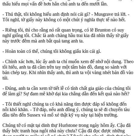
thấu hiểu mọi vấn đề hơn hẳn chủ anh ta đến mười lần.
- Thú thật, tôi không hiểu anh định nói cái gì? - Musgrave trả lời. -
Tôi nghĩ, tờ giấy này không có một chút ý nghĩa thực tế nào hết.
- Riêng tôi, thì cho rằng nó rất quan trọng, có lẽ Brunton có suy
nghĩ giống tôi. Chắc là anh chàng hầu trai kia đã nhìn thấy tờ giấy
này trước đêm mà anh bắt quả tang anh ta.
- Hoàn toàn có thể, chúng tôi không giấu kín cái gì.
- Chính xác hơn, lúc ấy anh ta chỉ muốn xem để nhớ nội dung. Theo
tôi hiểu, anh ta đã cầm trên tay một tấm bản đồ, đang so sánh với
bản chép tay. Khi nhìn thấy anh, thì anh ta vội vàng nhét bản đồ vào
túi.
- Đúng, anh ta cần xem tờ tiết lễ có tính chất gia giáo của chúng tôi
để làm gì? Sự đam mê khờ dại kia chẳng dẫn đến kết quả nào hết?
- Tôi thiết nghĩ chúng ta có khả năng tìm được đáp số không đến
nỗi khó khăn. - Tớ đáp, nếu anh đồng ý, chúng ta sẽ đi chuyến tàu
đầu tiên đến Sussex và mổ xẻ thật kỹ vụ này tại hiện trường.
Chúng tớ có mặt tại dinh thự Hurlstone trong ngày hôm ấy. Cậu đã
thấy bức tranh họa ngôi nhà này chưa? Cậu đã đọc được những