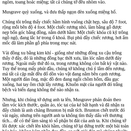
ngòm, toang hoác miệng; tất cả chúng tớ đều nhòm vào.
Musgrave quỳ xuống, và đưa thấp ngọn đèn xuống miệng hố.
Chúng tôi trông thấy chiếc hầm hình vuông chật hẹp, sâu độ 7 foot,
rộng mỗi bên độ 4 foot. Một chiếc rương nhỏ, làm bằng gỗ được
nẹp bốn góc bằng đồng, nằm dưới hầm: Một chiếc khóa cũ kỹ trông
ngồ ngộ, đang lắc lư trong ổ khoá. Bụi phủ đầy chiếc rương, hơi ẩm
mốc đã làm phần gỗ phía trong mục nát.
Vài đồng xu bằng kim khí - giống như những đồng xu cậu trông
thấy ở đây, đó là những đồng bạc thời xưa, lăn lóc nằm dưới đáy
rương. Ngoài mấy thứ đó ra, trong rương không còn bất kỳ vật nào.
Tuy thế trong mấy phút đầu, chúng tớ không chú ý lắm đến rương,
mà tất cả cặp mắt đều đổ dồn vào vật đang nằm bên cạnh rương.
Một người đàn ông, mặc đồ đen đang ngồi chồm hổm, đầu gục
xuống, hai tay ôm chặt lấy rương. Khuôn mặt của người đó trắng
bệch và biến dạng không thể nào nhận ra.
Nhưng, khi chúng tớ dựng anh ta lên, Musgrave phán đoán theo
tầm vóc kích thước, quần áo, tóc tai của kẻ bất hạnh và đã nhận ra
đấy chính là anh chàng Brunton bị mất tích. Brunton chết trước đó
vài ngày, nhưng trên người anh ta không tìm thấy dấu vết thương
tích... để có thể làm sáng tỏ số phận bi đát của anh ta. Khi chúng tớ
lôi được xác chết lên khỏi hầm, chúng tớ lại đứng trước một bài toán