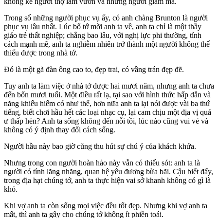
không kể người thợ làm vườn và những người giám mã.
Trong số những người phục vụ ấy, có anh chàng Brunton là người
phục vụ lâu nhất. Lúc bố tớ mời anh ta về, anh ta chỉ là một thầy
giáo trẻ thất nghiệp; chẳng bao lâu, với nghị lực phi thường, tính
cách mạnh mẽ, anh ta nghiễm nhiên trở thành một người không thể
thiếu được trong nhà tớ.
Đó là một gã đàn ông cao to, đẹp trai, có vầng trán đẹp đẽ.
Tuy anh ta làm việc ở nhà tớ được hai mươi năm, nhưng anh ta chưa
đến bốn mươi tuổi. Một điều rất lạ, tại sao với hình thức hấp dẫn và
năng khiếu hiếm có như thế, hơn nữa anh ta lại nói được vài ba thứ
tiếng, biết chơi hầu hết các loại nhạc cụ, lại cam chịu một địa vị quá
ư thấp hèn? Anh ta sống không đến nỗi tồi, lúc nào cũng vui vẻ và
không có ý định thay đổi cách sống.
Người hầu này bao giờ cũng thu hút sự chú ý của khách khứa.
Nhưng trong con người hoàn hảo này vẫn có thiếu sót: anh ta là
người có tính lăng nhăng, quan hệ yêu đương bừa bãi. Cậu biết đấy,
trong địa hạt chúng tớ, anh ta thực hiện vai sở khanh không có gì là
khó.
Khi vợ anh ta còn sống mọi việc đều tốt đẹp. Nhưng khi vợ anh ta
mất, thì anh ta gây cho chúng tớ không ít phiền toái.