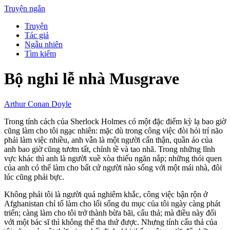
Truyện ngắn
Truyện
Tác giả
Ngẫu nhiên
Tìm kiếm
Bộ nghi lễ nhà Musgrave
Arthur Conan Doyle
Trong tính cách của Sherlock Holmes có một đặc điểm kỳ lạ bao giờ
cũng làm cho tôi ngạc nhiên: mặc dù trong công việc đòi hỏi trí não
phải làm việc nhiều, anh vẫn là một người cẩn thận, quần áo của
anh bao giờ cũng tươm tất, chỉnh tề và tao nhã. Trong những lĩnh
vực khác thì anh là người xuề xòa thiếu ngăn nắp; những thói quen
của anh có thể làm cho bất cứ người nào sống với một mái nhà, đôi
lúc cũng phải bực.
Không phải tôi là người quá nghiêm khắc, công việc bận rộn ở
Afghanistan chỉ tổ làm cho lối sống du mục của tôi ngày càng phát
triển; càng làm cho tôi trở thành bừa bãi, cẩu thả; mà điều này đối
với một bác sĩ thì không thể tha thứ được. Nhưng tính cẩu thả của