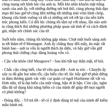
cũng mang nét hình hài của anh ta. Mỗi khi nhìn khuôn mặt trắng
xanh của anh ấy, với những đường nét hơi thô, cùng phong thái đạo
mạo thì bao giờ tớ cũng liên tưởng tới những mái vòm hình chóp,
khung cửa hình vuông và tất cả những nét rơi rớt lại của nền kiến
trúc phong kiến. Có đôi lúc chúng tôi tâm sự với nhau, lần nào anh
ta cũng thích thú những phương pháp quan sát tinh tế và cách đánh
giá, nhận xét chính xác của tớ.
Suốt bốn năm, chúng tôi không gặp nhau. Chợt một buổi sáng anh
ta tới thăm tớ ở Montague. Anh ấy chẳng thay đổi mấy, ăn mặc rất
bảnh bao - anh ta vốn là người thích ăn diện, và bây giờ vẫn giữ
phong thái chững chạc đàng hoàng vốn có.
- Cậu vẫn khỏe chứ Musgrave? - Sau khi bắt tay thân mật, tớ hỏi.
- Chắc cậu cũng biết, cha tớ vừa qua đời - Anh ta nói. - Chuyện ấy
xảy ra đã gần hai năm rồi, cậu hiểu cho tớ, lúc bấy giờ tớ phải đứng
ra đảm đương gánh vác việc cai quản cơ ngơi Hurlstone rất vất vả.
Hơn nữa, tớ là đại biểu của một vùng, bận ơi là bận. Còn cậu, nghe
đâu đã sử dụng khả năng hiếm có của mình để giúp đỡ mọi người
có phải không?
- Đúng đấy, - Tớ trả lời - tớ có ý định dùng trí tuệ của mình để kiếm
mẩu bánh mì.