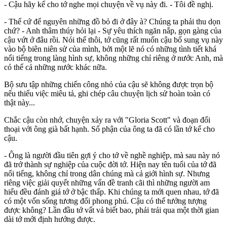
- Cậu hãy kể cho tớ nghe mọi chuyện về vụ này đi. - Tôi đề nghị.
- Thế cứ để nguyên những đồ bỏ đi ở đây à? Chúng ta phải thu dọn
chứ? - Anh thâm thúy hỏi lại - Sự yêu thích ngăn nắp, gọn gàng của
cậu vứt ở đâu rồi. Nói thế thôi, tớ cũng rất muốn cậu bổ sung vụ này
vào bộ biên niên sử của mình, bởi một lẽ nó có những tình tiết khá
nổi tiếng trong làng hình sự, không những chỉ riêng ở nước Anh, mà
có thể cả những nước khác nữa.
Bộ sưu tập những chiến công nhỏ của cậu sẽ không được trọn bộ
nếu thiếu việc miêu tả, ghi chép câu chuyện lịch sử hoàn toàn có
thật này...
Chắc cậu còn nhớ, chuyện xảy ra với "Gloria Scott" và đoạn đối
thoại với ông già bất hạnh. Số phận của ông ta đã có lần tớ kể cho
cậu.
- Ông là người đầu tiên gợi ý cho tớ về nghề nghiệp, mà sau này nó
đã trở thành sự nghiệp của cuộc đời tớ. Hiện nay tên tuổi của tớ đã
nổi tiếng, không chỉ trong dân chúng mà cả giới hình sự. Nhưng
riêng việc giải quyết những vấn đề tranh cãi thì những người am
hiểu đều đánh giá tớ ở bậc thấp. Khi chúng ta mới quen nhau, tớ đã
có một vốn sống tương đối phong phú. Cậu có thể tưởng tượng
được không? Lần đầu tớ vất vả biết bao, phải trải qua một thời gian
dài tớ mới định hướng được.