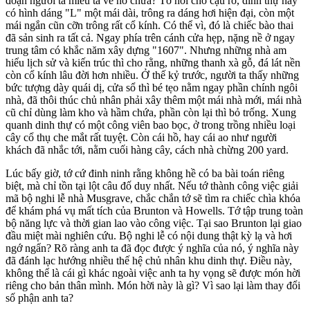
đoạn người ta miêu tả về nó chưa? Tớ nói cho cậu rõ, dinh thự này
có hình dáng "L" một mái dài, trông ra dáng hơi hiện đại, còn một
mái ngắn cũn cỡn trông rất cổ kính. Có thể vì, đó là chiếc bào thai
đã sản sinh ra tất cả. Ngay phía trên cánh cửa hẹp, nặng nề ở ngay
trung tâm có khắc năm xây dựng "1607". Nhưng những nhà am
hiểu lịch sử và kiến trúc thì cho rằng, những thanh xà gỗ, đá lát nền
còn cổ kính lâu đời hơn nhiều. Ở thế kỷ trước, người ta thấy những
bức tượng dày quái dị, cửa sổ thì bé tẹo nằm ngay phần chính ngôi
nhà, đã thôi thúc chủ nhân phải xây thêm một mái nhà mới, mái nhà
cũ chỉ dùng làm kho và hầm chứa, phần còn lại thì bỏ trống. Xung
quanh dinh thự có một công viên bao bọc, ở trong trồng nhiều loại
cây cổ thụ che mắt rất tuyệt. Còn cái hồ, hay cái ao như người
khách đã nhắc tới, nằm cuối hàng cây, cách nhà chừng 200 yard.
Lúc bấy giờ, tớ cứ đinh ninh rằng không hề có ba bài toán riêng
biệt, mà chỉ tồn tại lột câu đố duy nhất. Nếu tớ thành công việc giải
mã bộ nghi lễ nhà Musgrave, chắc chắn tớ sẽ tìm ra chiếc chìa khóa
để khám phá vụ mất tích của Brunton và Howells. Tớ tập trung toàn
bộ năng lực và thời gian lao vào công việc. Tại sao Brunton lại giao
đầu miệt mài nghiên cứu. Bộ nghi lễ có nội dung thật kỳ lạ và hơi
ngớ ngẩn? Rõ ràng anh ta đã đọc được ý nghĩa của nó, ý nghĩa này
đã đánh lạc hướng nhiều thế hệ chủ nhân khu dinh thự. Điều này,
không thể là cái gì khác ngoài việc anh ta hy vọng sẽ được món hời
riêng cho bản thân mình. Món hời này là gì? Vì sao lại làm thay đổi
số phận anh ta?