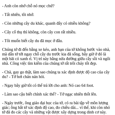
- Anh còn nhớ chỗ nó mọc chứ?
- Tất nhiên, tôi nhớ.
- Còn những cây du khác, quanh đây có nhiều không?
- Cây cổ thụ thì không, còn cây con rất nhiều.
- Tôi muốn biết cây du đã mọc ở đâu.
Chúng tớ đi đến bằng xe kéo, anh bạn của tớ không bước vào nhà,
mà dẫn tớ tới ngay chỗ cây du trước kia đã sống, bây giờ ở đó là
một bãi cỏ xanh rì. Vị trí này bằng nửa đường giữa cây sồi và ngôi
nhà. Công việc tìm kiếm của chúng tớ rất trôi chảy tốt đẹp.
- Chà, gay go thật, làm sao chúng ta xác định được độ cao của cây
du? - Tớ hơi chán nản hỏi.
- Ngay bây giờ tôi có thể trả lời cho anh: Nó cao 64 foot.
- Làm sao cậu biết chính xác thế? - Tớ ngạc nhiên thốt lên.
- Ngày trước, ông giáo đại học của tớ, có ra bài tập về môn lượng
giác; ông bắt tớ xác định độ cao, đo chiều dài... vì thế, khi còn nhỏ
tớ đã đo các cây và những vật được xây dựng trong dinh cơ này.