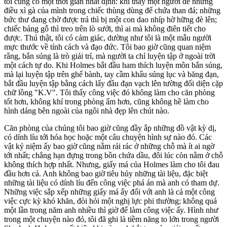
tôi cũng có một thời gian nhất định: khi thấy một người để những
điều xì gà của mình trong chiếc thùng dùng để chứa than đá; những
bức thư đang chờ được trả thì bị một con dao nhíp hờ hững đè lên;
chiếc bảng gỗ thì treo trên lò sưởi, thì ai mà không điên tiết cho
được. Thú thật, tôi có cảm giác, dường như tôi là một mẫu người
mực thước về tính cách và đạo đức. Tôi bao giờ cũng quan niệm
rằng, bắn súng là trò giải trí, mà người ta chỉ luyện tập ở ngoài trời
một cách tự do. Khi Holmes bắt đầu ham thích luyện môn bắn súng,
mà lại luyện tập trên ghế bành, tay cầm khẩu súng lục và băng đạn,
bắt đầu luyện tập bằng cách lấy đầu đạn vạch lên tường đối diện cặp
chữ lồng "K.V". Tôi thấy công việc đó không làm cho căn phòng
tốt hơn, không khí trong phòng ấm hơn, cũng không hề làm cho
hình dáng bên ngoài của ngôi nhà đẹp lên chút nào.
Căn phòng của chúng tôi bao giờ cũng đầy ắp những đồ vật kỳ dị,
có dính líu tới hóa học hoặc một câu chuyện hình sự nào đó. Các
vật kỷ niệm ấy bao giờ cũng nằm rải rác ở những chỗ mà ít ai ngờ
tới nhất; chẳng hạn đựng trong bồn chứa dầu, đôi lúc còn nằm ở chỗ
không thích hợp nhất. Nhưng, giấy má của Holmes làm cho tôi đau
đầu hơn cả. Anh không bao giờ tiêu hủy những tài liệu, đặc biệt
những tài liệu có dính líu đến công việc phá án mà anh có tham dự.
Những việc sắp xếp những giấy má ấy đối với anh là cả một công
việc cực kỳ khó khăn, đòi hỏi một nghị lực phi thường; không quá
một lần trong năm anh nhiều thì giờ để làm công việc ấy. Hình như
trong một chuyện nào đó, tôi đã ghi là tiềm năng to lớn trong người