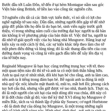
Bước đầu tới Luân Đôn, tớ đến ở tại hẻm Montague nằm sau góc
Viện bảo tàng British, tớ liền lao vào công tác nghiên cứu.
Tớ nghiên cứu tất cả các lĩnh vực kiến thức, vì nó rất có lợi cho
nghề nghiệp tớ sau này. Dần dần, những người đến gặp tớ để nhờ
giúp đỡ: phần lớn họ đến là do bạn bè, sinh viên ngày trước giới
thiệu, vì trong những năm cuối của trường đại học người ta đã bàn
tán không ít về phương pháp của bản thân tớ. Việc thứ ba, người ta
đã nhờ tớ giải quyết việc của họ hàng nhà Musgrave. Hàng loạt sự
kiện xảy ra một cách lý thú, các sự kiện khác tiếp theo làm cho tớ
một phen điêu đứng và lúng túng; đó là nấc thang đầu tiên của con
đường danh vọng và cũng là viên gạch đầu tiên để xây lên địa vị
của tớ hiện nay.
Reginald Musgrave là bạn học cùng trường trung học với tớ, theo
một quan tiệm nào đó thì tớ và anh ta có một tình thân bằng hữu.
Anh ta quá rụt rè nhút nhát, đôi khi bạn bè cho rằng, anh ta làm cao,
nên anh ta ít tiếng trong đám bạn bè. Bề ngoài anh ta đúng là một
nhà quý tộc nòi; khuôn mặt thanh tú, mũi to, mắt hơi lồi; phong cách
tuy hơi cẩu thả, nhưng vẫn giữ được vẻ tao nhã, thanh lịch. Thực ra,
đó là một người còn sót hại của một dòng dõi vua chúa, đời này có
lẽ là đời cháu chắt gì đó; vào thế kỷ thứ XVI dòng họ Musgrave ở
miền Bắc, tách ra và thành lập ở phía tây Sussex; cơ ngơi Hurlstone
- đó là dinh thự của dòng họ Musgrave, là một trong những ngôi
nhà cổ kính nhất vùng này. Hình như, dinh thự - nơi anh ta sinh ra