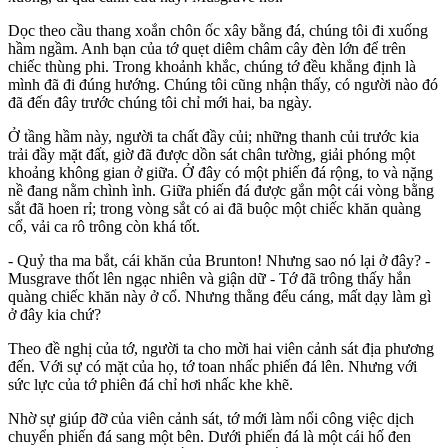
Dọc theo cầu thang xoắn chôn ốc xây bằng đá, chúng tôi đi xuống
hầm ngầm. Anh bạn của tớ quẹt diêm châm cây đèn lớn để trên
chiếc thùng phi. Trong khoảnh khắc, chúng tớ đều khẳng định là
mình đã đi đúng hướng. Chúng tôi cũng nhận thấy, có người nào đó
đã đến đây trước chúng tôi chỉ mới hai, ba ngày.
Ở tầng hầm này, người ta chất đầy củi; những thanh củi trước kia
trải đầy mặt đất, giờ đã được dồn sát chân tường, giải phóng một
khoảng không gian ở giữa. Ở đây có một phiến đá rộng, to và nặng
nề đang nằm chình ình. Giữa phiến đá được gắn một cái vòng bằng
sắt đã hoen rỉ; trong vòng sắt có ai đã buộc một chiếc khăn quàng
cổ, vải ca rô trông còn khá tốt.
- Quỷ tha ma bắt, cái khăn của Brunton! Nhưng sao nó lại ở đây? -
Musgrave thốt lên ngạc nhiên và giận dữ - Tớ đã trông thấy hắn
quàng chiếc khăn này ở cổ. Nhưng thằng đểu cáng, mất dạy làm gì
ở đây kia chứ?
Theo đề nghị của tớ, người ta cho mời hai viên cảnh sát địa phương
đến. Với sự có mặt của họ, tớ toan nhấc phiến đá lên. Nhưng với
sức lực của tớ phiên đá chỉ hơi nhấc khe khẽ.
Nhờ sự giúp đỡ của viên cảnh sát, tớ mới làm nổi công việc dịch
chuyển phiến đá sang một bên. Dưới phiến đá là một cái hố đen