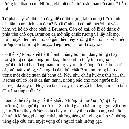
lượng lên thanh củi. Những giả thiết của tớ hoàn toàn có căn cứ hẳn
hoi.
Tớ phải suy xét thế nào đây, để có thể dựng lại toàn bộ bức tranh
của tấn thảm kịch ban đêm? Nhất định chỉ có một người lọt vào
hầm, và kẻ đó chắc phải là Brunton. Còn cô gái, có lẽ đã đứng ở
phía trên chờ đợi. Brunton đã mở nắp chiếc rương và lấy hết mọi
thứ chuyển lên trên cho cô gái, điều này không thể chối cãi vì chiếc
rương còn lại rỗng không... Tiếp theo, cái gì đã xảy ra?
Có thể, sự khao khát trả thù anh chàng bội tình đang bùng cháy
trong lòng cô gái nóng tính kia, khi cô nhìn thấy tính mạng của
người tình bội bạc đang nằm trong tay mình. Cũng có thể, tình cờ
cây gỗ ngã xuống, và tảng đá đã nhốt chặt Brunton trong hầm -
trong một chiếc quan tài bằng đá. Nếu như chiều hướng thứ hai, thì
Rachel chỉ có lỗi là đã làm thinh, không báo cho mọi người biết
chuyện đã xảy ra. Hoặc cô ta đã cố ý rút cây gỗ lèn lên, làm cho tấm
đá rơi xuống chỗ cũ?
Hoặc là thế này, hoặc là thế khác. Nhưng tớ mường tượng thấy
trước mặt tớ người phụ nữ kia: Sau khi giấu chặt trong ngực vật quý
giá mới tìm thấy được; cô ta chạy như bay theo cầu thang xoắn ốc
để tránh không phải nghe thấy những tiếng rên vì ngạt thở và những
tiếng đập cầu cứu tuyệt vọng của người tình lường gạt.