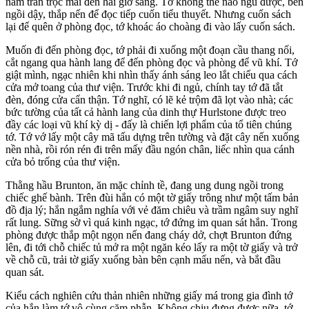
nằm trằn trọc mãi đến hai giờ sáng. Tớ không thể nào ngủ được, bèn
ngồi dậy, thắp nến để đọc tiếp cuốn tiểu thuyết. Nhưng cuốn sách
lại để quên ở phòng đọc, tớ khoác áo choàng đi vào lấy cuốn sách.
Muốn đi đến phòng đọc, tớ phải đi xuống một đoạn cầu thang nối,
cắt ngang qua hành lang để đến phòng đọc và phòng để vũ khí. Tớ
giật mình, ngạc nhiên khi nhìn thấy ánh sáng leo lắt chiếu qua cách
cửa mở toang của thư viện. Trước khi đi ngủ, chính tay tớ đã tắt
đèn, đóng cửa cẩn thận. Tớ nghĩ, có lẽ kẻ trộm đã lọt vào nhà; các
bức tường của tất cả hành lang của dinh thự Hurlstone được treo
đầy các loại vũ khí kỳ dị - đấy là chiến lợi phẩm của tổ tiên chúng
tớ. Tớ vớ lấy một cây mã tấu dựng trên tường và đặt cây nến xuống
nền nhà, rồi rón rén đi trên mấy đầu ngón chân, liếc nhìn qua cánh
cửa bỏ trống của thư viện.
Thằng hầu Brunton, ăn mặc chỉnh tề, đang ung dung ngồi trong
chiếc ghế bành. Trên đùi hắn có một tờ giấy trông như một tấm bản
đồ địa lý; hắn ngắm nghía với vẻ đăm chiêu và trầm ngâm suy nghĩ
rất lung. Sững sờ vì quá kinh ngạc, tớ đứng im quan sát hắn. Trong
phòng được thắp một ngọn nến đang cháy dở, chợt Brunton đứng
lên, đi tới chỗ chiếc tủ mở ra một ngăn kéo lấy ra một tờ giấy và trở
về chỗ cũ, trải tờ giấy xuống bàn bên cạnh mẩu nến, và bắt đầu
quan sát.
Kiểu cách nghiên cứu thản nhiên những giấy má trong gia đình tớ
của hắn làm tớ vô cùng căm phẫn. Không chịu đựng được nữa, tớ