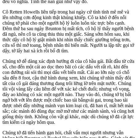
đều vô nghĩa. Tình thế nan giải như vậy đó.
Cô Retten Howells liên tiếp trong hai ngày cứ tỉnh tỉnh mê mê và
lên những cơn động kinh thật khủng khiếp. Cô ta khó ở đến nỗi
chúng tớ phải cho một người hộ lý luôn luôn túc trực bên cạnh.
Đêm thứ ba sau ngày Brunton bị mất tích, cô hộ lý thấy người bệnh
đã ngủ, nên cô ta cũng thiu thiu một giấc. Sáng sớm hôm sau, khi
thức dậy cô hộ lý giật mình khi nhìn thấy chiếc giường trống trơn,
cửa sổ thì mở toang, bệnh nhân thì biến mất. Người ta lập tức gọi tớ
dậy, tớ lấy hai xà ích rồi bổ đi tìm.
Chúng tớ dễ dàng xác định hướng đi của cô hầu gái. Bắt đầu từ cửa
sổ, cho đến một cái ao dọc theo bãi cỏ các dấu vết rất rõ, khi đến
con đường rải sỏi thì mọi dấu vết biến mất. Cái ao lớn này có chỗ
sâu đến 8 foot, cậu thử hình dung xem, khi chúng tớ nhìn thấy đôi
tất của cô gái đáng thương đang trôi lững lờ trên mặt nước. Chúng
tôi vội vàng lấy câu liêm để vớt xác kẻ chết đuối; nhưng vô vọng,
đáy ao không có xác một người nào. Thay vào đó, chúng tớ bị bất
ngờ bởi vớt lên được một chiếc bao tải bằngvải gai, trong bao tải
được nhét đầy những mảnh vụn kim loại cũ, đã han rỉ, mất hết màu
sắc; các mảnh đó đùng đục mờ mờ như các mảnh sành, và cũng hơi
giống thủy tinh. Không còn vật gì khác, mặc dù chúng tớ đã cật lực
tìm kiếm cả ngày hôm qua.
Chúng tớ đã tiến hành gạn hỏi, chất vấn mọi người nhưng vẫn