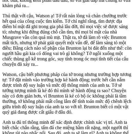
hóc búa, không kém phần đau đầu, so với giải đáp mà chúng tớ vừa
khám phá ra...
Thú thật với cậu, Watson ạ! Tớ rất nản lòng và chán chường trước
hết quả của công cuộc tìm kiếm. Tớ chỉ nghĩ rằng, tìm được địa
điểm bí mật đã ghi trong gia phả lâu đời, thì mọi việc sẽ được sáng
tỏ; nhưng khi đứng đúng chỗ cần tìm, thì mọi bí mật của nhà
Musgrave vẫn còn quá mù mịt. Thật ra, tớ đã làm rõ việc Brunton
mất tích, nhưng tớ phải giải quyết một vấn đề, để làm sáng tỏ một
điều; Bằng cách nào số phận của Brunton lại bi đát đến như thế: còn
người hầu gái kia có đóng vai trò gì không? Tớ ngồi xuống một
chiếc thùng gỗ kê trong góc, suy tính trong óc mọi tình tiết của câu
chuyện đã xảy ra...
Watson, cậu biết phương pháp của tớ trong nhưng trường hợp tương
tự: Tớ đặt mình vào trường hợp kẻ hành động; trước hết cần nắm
được trình độ suy luận và mức độ thông minh của anh ta. Tớ sẽ
tưởng tượng mình là kẻ đó thì mình sẽ hành động ra sao? Chuyện
này có đơn giản hơn, vì Brunton là kẻ có bộ óc không phải là tầm
thường, tớ không phải mất công lắm để tính toán mức độ chênh lệch
giữa trình độ suy luận của anh ta so với tớ. Brunton biết có một vật
quý giá đang được cất giấu ở đâu đó.
Anh ta đủ trí thông minh đế xác định được chính xác vị trí. Anh ta
biết chắc chắn rằng, tấm đá che miệng hầm rất nặng, một người thì
không tài nào nhấc nổi. Sau đó, anh ta sẽ làm gì? Anh ta không thể