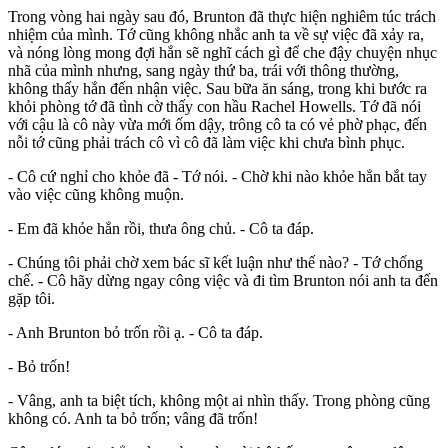
Trong vòng hai ngày sau đó, Brunton đã thực hiện nghiêm túc trách
nhiệm của mình. Tớ cũng không nhắc anh ta về sự việc đã xảy ra,
và nóng lòng mong đợi hắn sẽ nghĩ cách gì để che đậy chuyện nhục
nhã của mình nhưng, sang ngày thứ ba, trái với thông thường,
không thấy hắn đến nhận việc. Sau bữa ăn sáng, trong khi bước ra
khỏi phòng tớ đã tình cờ thấy con hầu Rachel Howells. Tớ đã nói
với cậu là cô này vừa mới ốm dậy, trông cô ta có vẻ phờ phạc, đến
nỗi tớ cũng phải trách cô vì cô đã làm việc khi chưa bình phục.
- Cô cứ nghỉ cho khỏe đã - Tớ nói. - Chờ khi nào khỏe hẳn bắt tay
vào việc cũng không muộn.
- Em đã khỏe hẳn rồi, thưa ông chủ. - Cô ta đáp.
- Chúng tôi phải chờ xem bác sĩ kết luận như thế nào? - Tớ chống
chế. - Cô hãy dừng ngay công việc và đi tìm Brunton nói anh ta đến
gặp tôi.
- Anh Brunton bỏ trốn rồi ạ. - Cô ta đáp.
- Bỏ trốn!
- Vâng, anh ta biệt tích, không một ai nhìn thấy. Trong phòng cũng
không có. Anh ta bỏ trốn; vâng đã trốn!