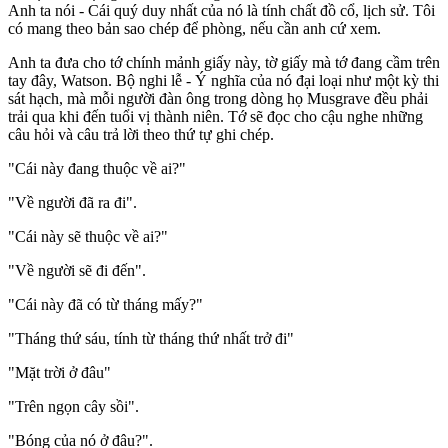
Anh ta nói - Cái quý duy nhất của nó là tính chất đồ cổ, lịch sử. Tôi
có mang theo bản sao chép để phòng, nếu cần anh cứ xem.
Anh ta đưa cho tớ chính mảnh giấy này, tờ giấy mà tớ đang cầm trên
tay đây, Watson. Bộ nghi lễ - Ý nghĩa của nó đại loại như một kỳ thi
sát hạch, mà mỗi người đàn ông trong dòng họ Musgrave đều phải
trải qua khi đến tuổi vị thành niên. Tớ sẽ đọc cho cậu nghe những
câu hỏi và câu trả lời theo thứ tự ghi chép.
"Cái này đang thuộc về ai?"
"Về người đã ra đi".
"Cái này sẽ thuộc về ai?"
"Về người sẽ đi đến".
"Cái này đã có từ tháng mấy?"
"Tháng thứ sáu, tính từ tháng thứ nhất trở đi"
"Mặt trời ở đâu"
"Trên ngọn cây sồi".
"Bóng của nó ở đâu?".