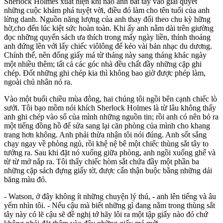
Sherlock Holmes xuất hiện khi nào anh bắt tay vào giải quyết
những cuộc khám phá tuyệt vời, điều đó làm cho tên tuổi của anh
lừng danh. Nguồn năng lượng của anh thay đổi theo chu kỳ hững
hờ,cho đến lúc kiệt sức hoàn toàn. Khi ấy anh nằm dài trên giường
đọc những quyển sách ưa thích trong mấy ngày liền, thỉnh thoảng
anh đứng lên với lấy chiếc viôlông để kéo vài bản nhạc du dương.
Chính thế, nên đống giấy má từ tháng này sang tháng khác ngày
một nhiều thêm; tất cả các góc nhà đều chất đầy những cặp ghi
chép. Đốt những ghi chép kia thì không bao giờ được phép làm,
ngoài chủ nhân nó ra.
Vào một buổi chiều mùa đông, hai chúng tôi ngồi bên cạnh chiếc lò
sưởi. Tôi bạo mồm nói khích Sherlock Holmes là từ lâu không thấy
anh ghi chép vào sổ của mình những nguồn tin; rồi anh có nên bỏ ra
một tiếng đồng hồ để sửa sang lại căn phòng của mình cho khang
trang hơn không. Anh phải thừa nhận tôi nói đúng. Anh sốt sắng
chạy ngay về phòng ngủ, rồi khệ nệ bê một chiếc thùng sắt tây to
tướng ra. Sau khi đặt nó xuống giữa phòng, anh ngồi xuống ghế và
từ từ mở nắp ra. Tôi thấy chiếc hòm sắt chứa đầy một phần ba
những cặp sách đựng giấy tờ, được cẩn thận buộc bằng những dải
băng màu đỏ.
- Watson, ở đây không ít những chuyện lý thú, - anh lên tiếng và âu
yếm nhìn tôi. - Nếu cậu mà biết những gì đang nằm trong thùng sắt
tây này có lẽ cậu sẽ đề nghị tớ hãy lôi ra một tập giấy nào đó chứ