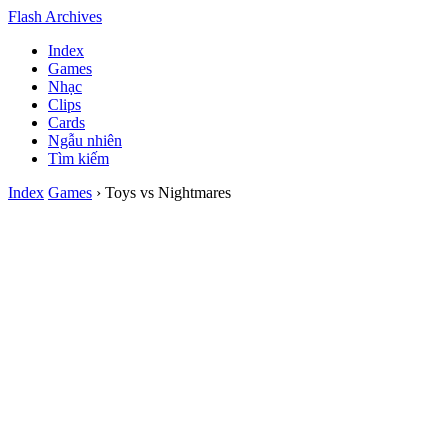
Flash Archives
Index
Games
Nhạc
Clips
Cards
Ngẫu nhiên
Tìm kiếm
Index
Games
› Toys vs Nightmares