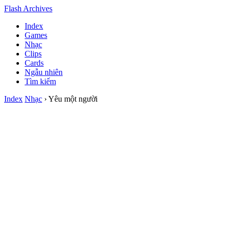
Flash Archives
Index
Games
Nhạc
Clips
Cards
Ngẫu nhiên
Tìm kiếm
Index
Nhạc
› Yêu một người