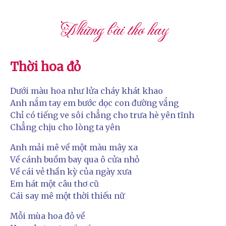
Những bài thơ hay
Thời hoa đỏ
Dưới màu hoa như lửa cháy khát khao
Anh nắm tay em bước dọc con đường vắng
Chỉ có tiếng ve sôi chẳng cho trưa hè yên tĩnh
Chẳng chịu cho lòng ta yên
Anh mải mê về một màu mây xa
Về cánh buồm bay qua ô cửa nhỏ
Về cái vẻ thần kỳ của ngày xưa
Em hát một câu thơ cũ
Cái say mê một thời thiếu nữ
Mỗi mùa hoa đỏ về