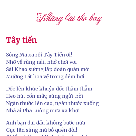
Những bài thơ hay
Tây tiến
Sông Mã xa rồi Tây Tiến ơi!
Nhớ về rừng núi, nhớ chơi vơi
Sài Khao sương lấp đoàn quân mỏi
Mường Lát hoa về trong đêm hơi
Dốc lên khúc khuỷu dốc thăm thẳm
Heo hút cồn mây, súng ngửi trời
Ngàn thước lên cao, ngàn thước xuống
Nhà ai Pha Luông mưa xa khơi
Anh bạn dãi dầu không bước nữa
Gục lên súng mũ bỏ quên đời!