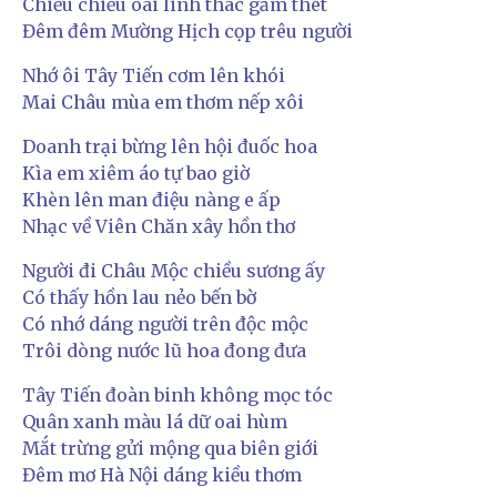
Chiều chiều oai linh thác gầm thét
Đêm đêm Mường Hịch cọp trêu người
Nhớ ôi Tây Tiến cơm lên khói
Mai Châu mùa em thơm nếp xôi
Doanh trại bừng lên hội đuốc hoa
Kìa em xiêm áo tự bao giờ
Khèn lên man điệu nàng e ấp
Nhạc về Viên Chăn xây hồn thơ
Người đi Châu Mộc chiều sương ấy
Có thấy hồn lau nẻo bến bờ
Có nhớ dáng người trên độc mộc
Trôi dòng nước lũ hoa đong đưa
Tây Tiến đoàn binh không mọc tóc
Quân xanh màu lá dữ oai hùm
Mắt trừng gửi mộng qua biên giới
Đêm mơ Hà Nội dáng kiều thơm