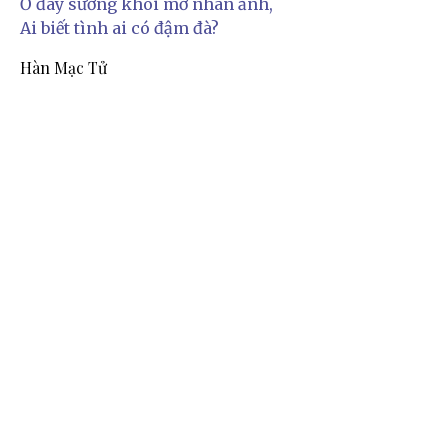
Ở đây sương khói mờ nhân ảnh,
Ai biết tình ai có đậm đà?
Hàn Mạc Tử