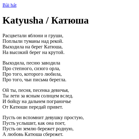
Bài hát
Katyusha / Катюша
Расцветали яблони и груши,
Поплыли туманы над рекой.
Выходила на берег Катюша,
На высокий берег на крутой.
Выходила, песню заводила
Про степного, сизого орла,
Про того, которого любила,
Про того, чьи письма берегла.
Ой ты, песня, песенка девичья,
Ты лети за ясным солнцем вслед.
И бойцу на дальнем пограничье
От Катюши передай привет.
Пусть он вспомнит девушку простую,
Пусть услышит, как она поет,
Пусть он землю бережет родную,
А любовь Катюша сбережет.